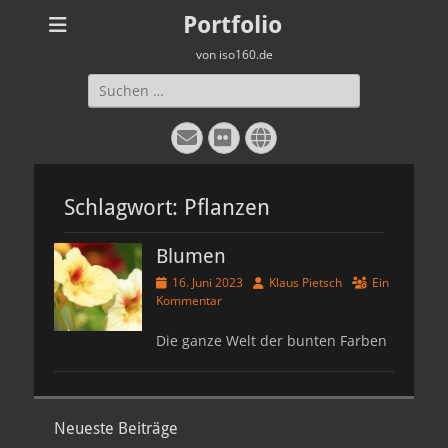
Portfolio
von iso160.de
Suche
nach:
E-
Flickr
Website
Mail
Schlagwort:
Pflanzen
Blumen
Veröffentlicht
Autor
16. Juni 2023
Klaus Pietsch
Ein
am
Kommentar
Die ganze Welt der bunten Farben
Neueste Beiträge