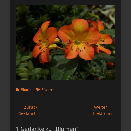
Kategorien
Schlagworte
Blumen
Pflanzen
Beitragsnavigation
← Zurück
Weiter →
Vorheriger
Nächster
Seefahrt
Elektronik
Beitrag:
Beitrag:
1 Gedanke zu „Blumen“