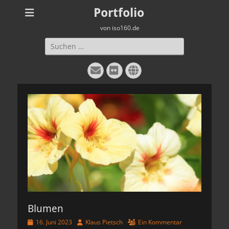
Portfolio
von iso160.de
Suche
nach:
E-
Flickr
Website
Mail
Blumen
Veröffentlicht
Autor
16. Juni 2023
Klaus Pietsch
Ein Kommentar